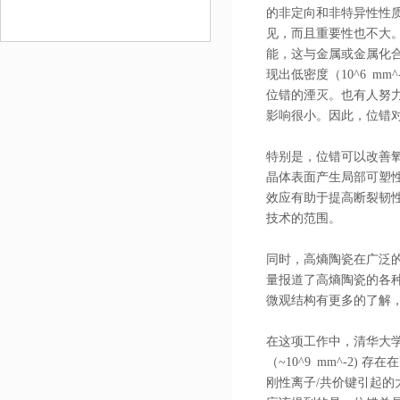
的非定向和非特异性性
见，而且重要性也不大
能，这与金属或金属化
现出低密度（10^6 m
位错的湮灭。也有人努
影响很小。因此，位错
特别是，位错可以改善
晶体表面产生局部可塑
效应有助于提高断裂韧性
技术的范围。
同时，高熵陶瓷在广泛的
量报道了高熵陶瓷的各
微观结构有更多的了解
在这项工作中，清华大
（~10^9 mm^-2
刚性离子/共价键引起