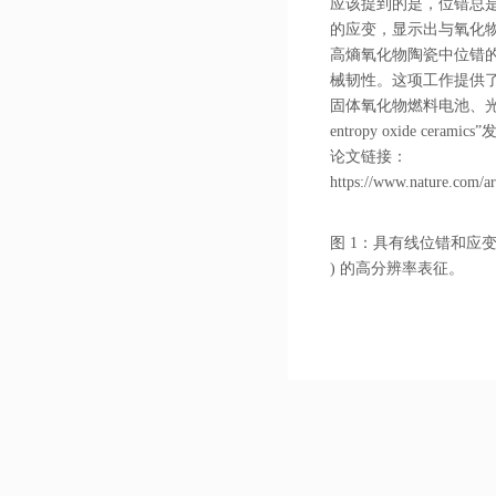
应该提到的是，位错总
的应变，显示出与氧化物
高熵氧化物陶瓷中位错
械韧性。这项工作提供
固体氧化物燃料电池、光伏、铁电体
entropy oxide ceram
论文链接：
https://www.nature.com/a
图 1：具有线位错和应变分布的 Gd
) 的高分辨率表征。
图 2：为 MD 模拟创
图 3：不同主元素样品
图 4：各种结构的高熵
图 5：裂纹扩展过程中 Gd 2 Z
果。